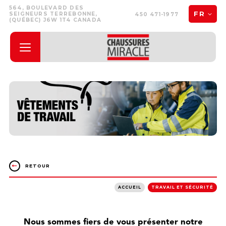
564, BOULEVARD DES
FR
SEIGNEURS TERREBONNE,
450 471-1977
(QUÉBEC) J6W 1T4 CANADA
RETOUR
ACCUEIL
TRAVAIL ET SÉCURITÉ
Nous sommes fiers de vous présenter notre